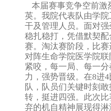
本届赛事竞争空前激
英。我院代表队由学院
干及管理人员。面对强
稳扎稳打，凭借默契配
赛。淘汰赛阶段，比赛
对阵生命学院医学院联
紧咬，每一局、每一分
力，强势晋级。在8进
队，队员们关键时刻敢
转，挺进四强。此次比
弃的机自精神展现得淋