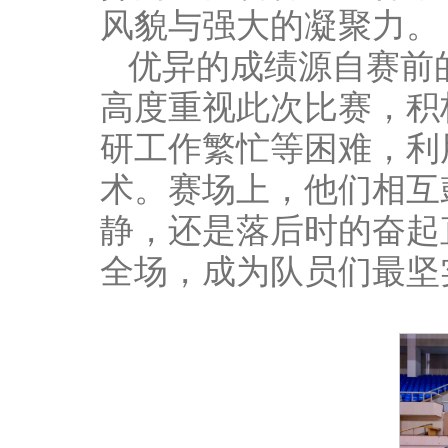
风貌与强大的凝聚力。
优异的成绩源自赛前
高度重视此次比赛，积
研工作繁忙等困难，利
术。赛场上，他们相互
静，还是落后时的奋起
全场，成为队员们最坚