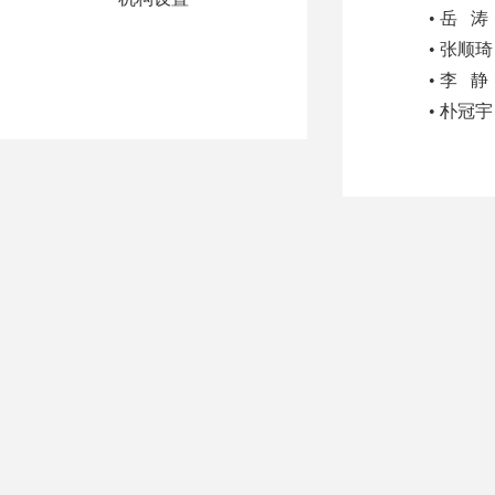
• 岳 
• 张顺琦
• 李 静
• 朴冠宇