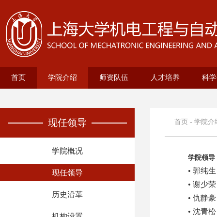
首页
学院介绍
师资队伍
人才培养
科学
学院概况
现任领导
历史沿革
机构设置
新型显示技术及应用集成教育部重点实
在站博士后名录
兼职教授名录
正高名录
副高名录
教师名录
机械自动化工程系
无人艇工程研究院
精密机械工程系
电气工程系
本科生培养
研究生培养
自动化系
机械
25级
招生
教育
科研
科研
基地
电
智
现任领导
首页
-
学院介
学院概况
学院领导
• 郭纯
现任领导
• 谢少
历史沿革
• 仇静
• 沈青
机构设置