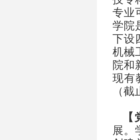
专业
学院
下设
机械
院和
现有
（截
【
展。