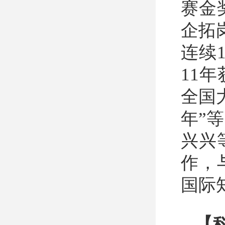
赛金
企拓
连续
11
全国
年”
兴兴
作，
国际
【