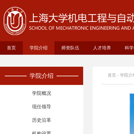
首页
学院介绍
师资队伍
人才培养
科学
学院概况
现任领导
历史沿革
机构设置
新型显示技术及应用集成教育部重点实
在站博士后名录
兼职教授名录
正高名录
副高名录
教师名录
机械自动化工程系
无人艇工程研究院
精密机械工程系
电气工程系
本科生培养
研究生培养
自动化系
机械
25级
招生
教育
科研
科研
基地
电
智
学院介绍
首页
-
学院介
学院概况
现任领导
历史沿革
机构设置