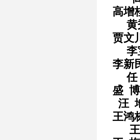
高增
黄
贾文
李
李新
任
盛 博
汪 
王鸿
王