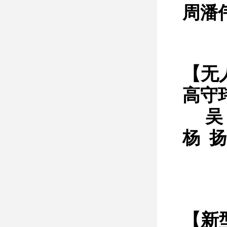
周潘
【无
高守
吴
杨 扬
【
新