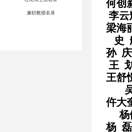
何创
李云
兼职教授名录
梁海
史 
孙 庆
王 
王舒
仵大
杨
杨 磊