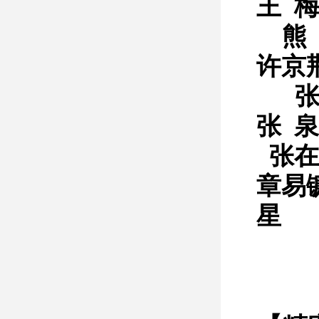
王 梅
熊
许京
张 泉
张在
章易
星