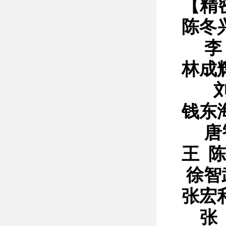
【精
陈冬
李
林成
钱东
唐
王 陈
徐智
张宏
张