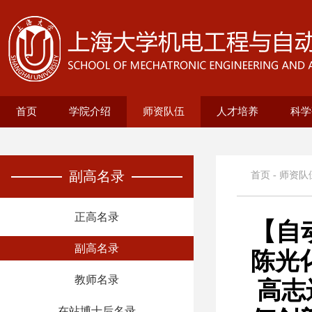
首页
学院介绍
师资队伍
人才培养
科学
学院概况
现任领导
历史沿革
机构设置
新型显示技术及应用集成教育部重点实
在站博士后名录
兼职教授名录
正高名录
副高名录
教师名录
机械自动化工程系
无人艇工程研究院
精密机械工程系
电气工程系
本科生培养
研究生培养
自动化系
机械
25级
招生
教育
科研
科研
基地
电
智
副高名录
首页
-
师资队
正高名录
【自
副高名录
陈光
教师名录
高志
在站博士后名录