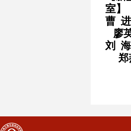
室
】
曹 进
廖
刘 海
郑