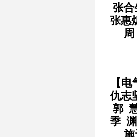
张合
张惠
周
【电
仇志
郭 
季 渊
施