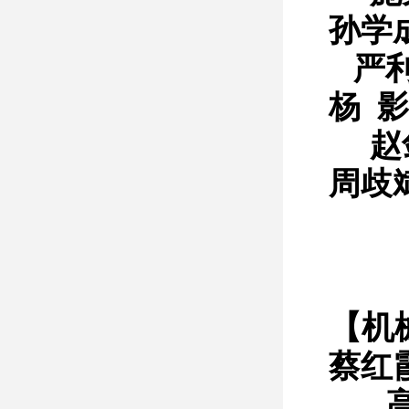
孙学
严
杨 影
赵
周歧
【机
蔡红