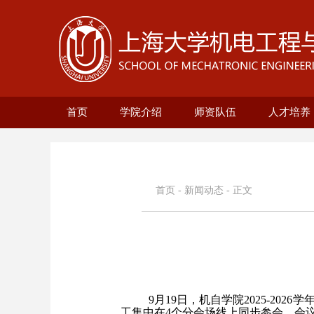
首页
学院介绍
师资队伍
人才培养
学院概况
现任领导
历史沿革
机构设置
新型显示技术及应用集成教
在站博士后名录
兼职教授名录
正高名录
副高名录
教师名录
机械自动化工
无人艇工程研
精密机械工程
电气工程系
本科生培
研究生培
自动化系
首页
-
新闻动态
- 正文
9月19日，机自学院2025-2
工集中在4个分会场线上同步参会。会