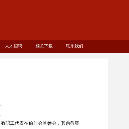
人才招聘
相关下载
联系我们
工）
生）
者
部
2025年教师岗招聘
分会章程
校友活动
校友服务
学校招聘网站
志、教职工代表在伯时会堂参会，其余教职