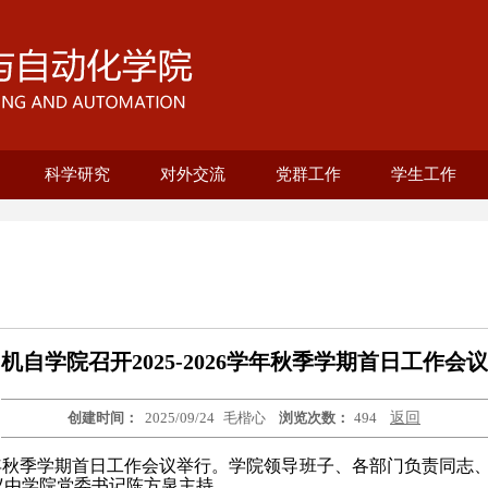
科学研究
对外交流
党群工作
学生工作
育部重点实验室
程系
究院
系
养
养
机械设计制造及其自动化
25级培养方案
招生与复试
教育与培养
科研成果
科研团队
基地建设
电气工程及其自动化
智能制造工程专业
测控技术与仪器
机械电子工程
机器人工程
工业工程
自动化
上海市智能制造及机器人重点实验室
联合培养项目
国际合作平台
上海市电站自动化技术重点实验室
概况介绍
组织架构
榜样引领
风采展示
工青妇
纪委
优秀党员（教
优秀党员（学
本科生思政
研究生思政
就业联系人
优秀党务工作
先进基层党支
学院工会
妇委工作
自强书院
校友专栏
共青团
十佳教师
机自学院召开2025-2026学年秋季学期首日工作会议
创建时间：
2025/09/24
毛楷心
浏览次数：
494
返回
026学年秋季学期首日工作会议举行。学院领导班子、各部门负责同
议由学院党委书记陈方泉主持。