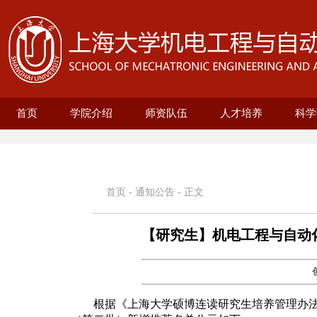
首页
学院介绍
师资队伍
人才培养
科学
学院概况
现任领导
历史沿革
机构设置
新型显示技术及应用集成教育部重点实
在站博士后名录
兼职教授名录
正高名录
副高名录
教师名录
机械自动化工程系
无人艇工程研究院
精密机械工程系
电气工程系
本科生培养
研究生培养
自动化系
机械
25级
招生
教育
科研
科研
基地
电
智
首页
-
通知公告
- 正文
【研究生】机电工程与自动化
根据《上海大学硕博连读研究生培养管理办法》