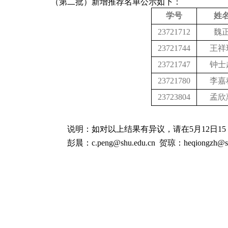
（第二批）新增推荐名单公示如下：
学号
姓
23721712
魏
23721744
王祥
23721747
钟士
23721780
李嘉
23723804
孟欣
说明：如对以上结果有异议，请在5月12日1
彭晨：c.peng@shu.edu.cn 贺琼：heqiongzh@sh