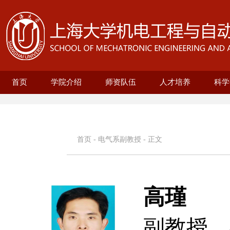
首页
学院介绍
师资队伍
人才培养
科学
学院概况
现任领导
历史沿革
机构设置
新型显示技术及应用集成教育部重点实
在站博士后名录
兼职教授名录
正高名录
副高名录
教师名录
机械自动化工程系
无人艇工程研究院
精密机械工程系
电气工程系
本科生培养
研究生培养
自动化系
机械
25级
招生
教育
科研
科研
基地
电
智
首页
-
电气系副教授
- 正文
高瑾
副教授，