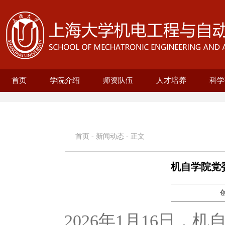
首页
学院介绍
师资队伍
人才培养
科学
学院概况
现任领导
历史沿革
机构设置
新型显示技术及应用集成教育部重点实
在站博士后名录
兼职教授名录
正高名录
副高名录
教师名录
机械自动化工程系
无人艇工程研究院
精密机械工程系
电气工程系
本科生培养
研究生培养
自动化系
机械
25级
招生
教育
科研
科研
基地
电
智
首页
-
新闻动态
- 正文
机自学院党
2026年1月16日，