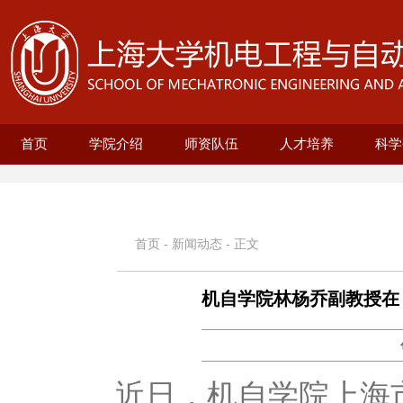
首页
学院介绍
师资队伍
人才培养
科学
学院概况
现任领导
历史沿革
机构设置
新型显示技术及应用集成教育部重点实
在站博士后名录
兼职教授名录
正高名录
副高名录
教师名录
机械自动化工程系
无人艇工程研究院
精密机械工程系
电气工程系
本科生培养
研究生培养
自动化系
机械
25级
招生
教育
科研
科研
基地
电
智
首页
-
新闻动态
- 正文
机自学院林杨乔副教授在《NPJ
近日，机自学院上海