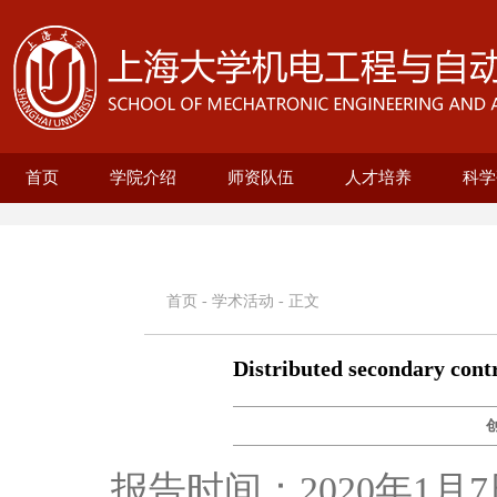
首页
学院介绍
师资队伍
人才培养
科学
学院概况
现任领导
历史沿革
机构设置
新型显示技术及应用集成教育部重点实
在站博士后名录
兼职教授名录
正高名录
副高名录
教师名录
机械自动化工程系
无人艇工程研究院
精密机械工程系
电气工程系
本科生培养
研究生培养
自动化系
机械
25级
招生
教育
科研
科研
基地
电
智
首页
-
学术活动
- 正文
Distributed secondary contr
报告时间：2020年1月7日 