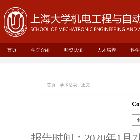
首页
学院介绍
师资队伍
人才培养
科学
学院概况
现任领导
历史沿革
机构设置
新型显示技术及应用集成教育部重点实
在站博士后名录
兼职教授名录
正高名录
副高名录
教师名录
机械自动化工程系
无人艇工程研究院
精密机械工程系
电气工程系
本科生培养
研究生培养
自动化系
机械
25级
招生
教育
科研
科研
基地
电
智
首页
-
学术活动
- 正文
Co
报告时间：2020年1月7日 