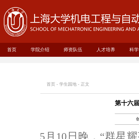
首页
学院介绍
师资队伍
人才培养
科学
学院概况
现任领导
历史沿革
机构设置
新型显示技术及应用集成教育部重点实
在站博士后名录
兼职教授名录
正高名录
副高名录
教师名录
机械自动化工程系
无人艇工程研究院
精密机械工程系
电气工程系
本科生培养
研究生培养
自动化系
机械
25级
招生
教育
科研
科研
基地
电
智
首页
-
学生园地
- 正文
第十六
5月10日晚，“群星