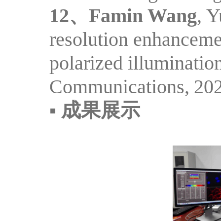
12、
Famin Wang
, 
resolution enhanceme
polarized illuminatio
Communications,
20
▪
成果展示