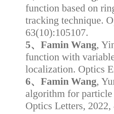
function based on rin
tracking technique. O
63(10)
:
105107.
5、
Famin Wang
,
Yin
function with variabl
localization. Optics 
6、
Famin Wang
,
Yu
algorithm for particle
Optics Letters, 2022,