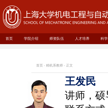
首页
学院介绍
师资队伍
人才培养
科学
学院概况
现任领导
历史沿革
机构设置
新型显示技术及应用集成教育部重点实
在站博士后名录
兼职教授名录
正高名录
副高名录
教师名录
机械自动化工程系
无人艇工程研究院
精密机械工程系
电气工程系
本科生培养
研究生培养
自动化系
机械
25级
招生
教育
科研
科研
基地
电
智
首页
-
精机系教师
- 正文
王发民
讲师
，
硕