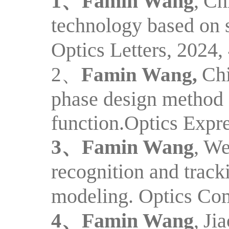
1、
Famin Wang
,
Ch
technology based on 
Optics Letters, 2024,
Ch
2、
Famin Wang,
phase design method 
function.Optics Expr
3、
Famin Wang
,
We
recognition and tr
modeling. Optics Com
4、
Famin Wang
,
Jia