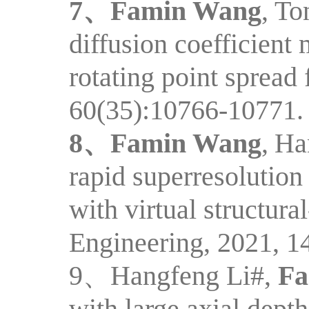
7、
Famin Wang
,
To
diffusion coefficient
rotating point spread 
60(35):10766-10771.
8、
Famin Wang
,
Han
rapid superresolutio
with virtual structur
Engineering, 2021, 1
9、
Hangfeng Li#,
Fa
with large axial dept