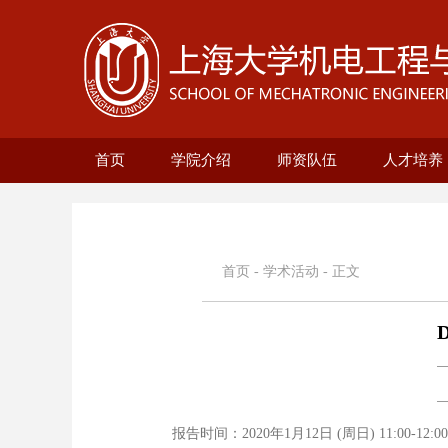
首页
学院介绍
师资队伍
人才培养
学院概况
现任领导
历史沿革
机构设置
新型显示技术及应用集成教
在站博士后名录
兼职教授名录
正高名录
副高名录
教师名录
机械自动化工
无人艇工程研
精密机械工程
电气工程系
本科生培
研究生培
自动化系
首页
-
学术活动
- 正文
D
报告时间：2020年1月12日 (周日) 11:00-12:0