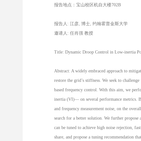
报告地点：宝山校区机自大楼702B
报告人: 江彦, 博士, 约翰霍普金斯大学
邀请人: 任肖强 教授
Title: Dynamic Droop Control in Low-inertia P
Abstract: A widely embraced approach to mitigat
restore the grid’s stiffness. We seek to challeng
based frequency control. With this aim, we perfo
inertia (VI)— on several performance metrics. B
and frequency measurement noise, on the overall t
search for a better solution. We further propos
can be tuned to achieve high noise rejection, fas
share, and propose a tuning recommendation that