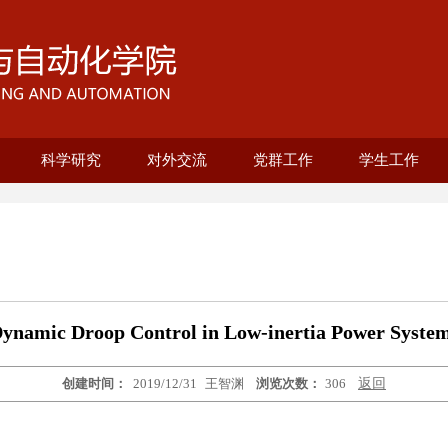
科学研究
对外交流
党群工作
学生工作
育部重点实验室
程系
究院
系
养
养
机械设计制造及其自动化
25级培养方案
招生与复试
教育与培养
科研成果
科研团队
基地建设
电气工程及其自动化
智能制造工程专业
测控技术与仪器
机械电子工程
机器人工程
工业工程
自动化
上海市智能制造及机器人重点实验室
联合培养项目
国际合作平台
上海市电站自动化技术重点实验室
概况介绍
组织架构
榜样引领
风采展示
工青妇
纪委
优秀党员（教
优秀党员（学
本科生思政
研究生思政
就业联系人
优秀党务工作
先进基层党支
学院工会
妇委工作
自强书院
校友专栏
共青团
十佳教师
ynamic Droop Control in Low-inertia Power Syste
创建时间：
2019/12/31
王智渊
浏览次数：
306
返回
0