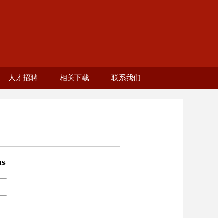
人才招聘
相关下载
联系我们
工）
生）
者
部
2025年教师岗招聘
分会章程
校友活动
校友服务
学校招聘网站
ms