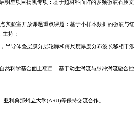
”启明星项目扬帆专项
：
基于超材料面阵的多频微波石质文
点实验室开放课题重点课题
：
基于小样本数据的微波与
今，主持；
，
半导体叠层膜分层轮廓和跨尺度厚度分布波长移相干
”自然科学基金面上项目
，
基于动生涡流与脉冲涡流融合控
亚利桑那州立大学(ASU
)
等保持交流合作。