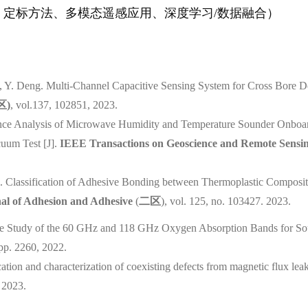
定标方法、多模态遥感应用、深度学习/数据融合）
e, Y. Deng. Multi-Channel Capacitive Sensing System for Cross Bore D
区
)
, vol.137, 102851, 2023.
mance Analysis of Microwave Humidity and Temperature Sounder Onboar
cuum Test [J].
IEEE Transactions on Geoscience and Remote Sensi
. Classification
o
f Adhesive Bonding between Thermoplastic Composite
nal of Adhesion and Adhesive
(
二区
), vol. 125, no. 103427. 2023.
ive Study of the 60 GHz and 118 GHz Oxygen Absorption Bands for So
, pp. 2260, 2022.
ication and characterization of coexisting defects from magnetic flux le
 2023
.