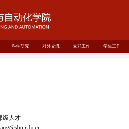
科学研究
对外交流
党群工作
学生工作
育部重点实验室
程系
究院
系
养
养
机械设计制造及其自动化
25级培养方案
招生与复试
教育与培养
科研成果
科研团队
基地建设
电气工程及其自动化
智能制造工程专业
测控技术与仪器
机械电子工程
机器人工程
工业工程
自动化
上海市智能制造及机器人重点实验室
联合培养项目
国际合作平台
上海市电站自动化技术重点实验室
概况介绍
组织架构
榜样引领
风采展示
工青妇
纪委
优秀党员（教
优秀党员（学
本科生思政
研究生思政
就业联系人
优秀党务工作
先进基层党支
学院工会
妇委工作
自强书院
校友专栏
共青团
十佳教师
部级人才
oyang@shu.edu.cn