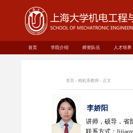
首页
学院介绍
师资队伍
人才培养
学院概况
现任领导
历史沿革
机构设置
新型显示技术及应用集成教
在站博士后名录
兼职教授名录
正高名录
副高名录
教师名录
机械自动化工
无人艇工程研
精密机械工程
电气工程系
本科生培
研究生培
自动化系
首页
-
精机系教师
- 正文
李娇阳
讲师，硕导，省
联系方式：
lijia