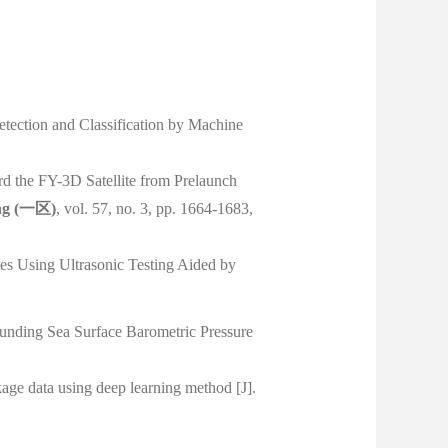
etection and Classification by Machine
d the FY-3D Satellite from Prelaunch
ng
(
一区
)
, vol. 57, no. 3, pp. 1664-1683,
s Using Ultrasonic Testing Aided by
unding Sea Surface Barometric Pressure
akage data using deep learning method
[J].