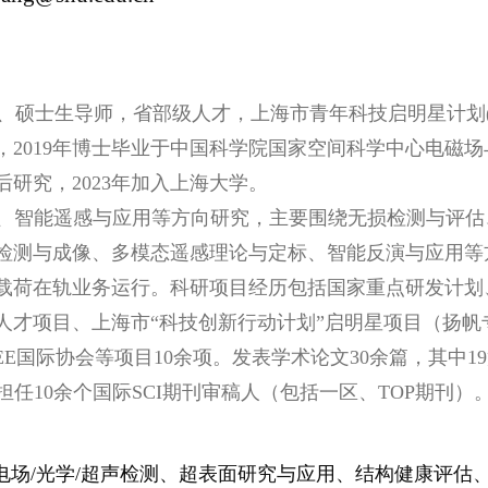
、硕士生导师，省部级人才，
上海市青年科技启明星计划
，
2019
年博士毕业于中国科学院国家空间科学中心电磁场
后研究，
2023
年加入上海大学。
、智能遥感与应用等方向研究，主要围绕无损检测与评估
检测与成像、多模态遥感理论与定标
、
智能反演
与应用
等
载荷在轨业务运行。科研项目经历包括国家重点研发计划
人才项目、上海市
“科技创新行动计划”启明星项目（扬
EE
国际协会等项目
10
余项
。发表学术论文
3
0
余篇，其中
1
9
担任
10
余个国际
SCI
期刊审稿人（包括一区、
TOP
期刊）
场/光学/超声检测、超表面研究与应用、结构健康评估、