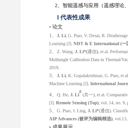
2、智能遥感与应用（遥感理论、
l
代表性成果
▪
论文
1
、
J. Li
, G. Piao, V. Desai, R. Deatherag
Learning [J].
NDT & E International (
一
2、
Z. Wang,
J
. Li*
(
通信
)
, et al. Perfor
Multiangle Calibration Data in Thermal/Va
2019.
3
、
J. Li
, K. Gopalakrishnan, G. Piao, et al
Machine Learning
[
J].
In
ternational Jour
#
4
、
Q. He,
J. Li
(
共一
), et al. Comparat
[J].
Remote Sensing
(Top)
, vol. 14, no. 9
5
、
G. Piao, J. Ling,
J. Li*
(
通信
)
. Classif
AIP Advances
(
被评为编辑精选
)
,
vol.
13,
▪
成果展示