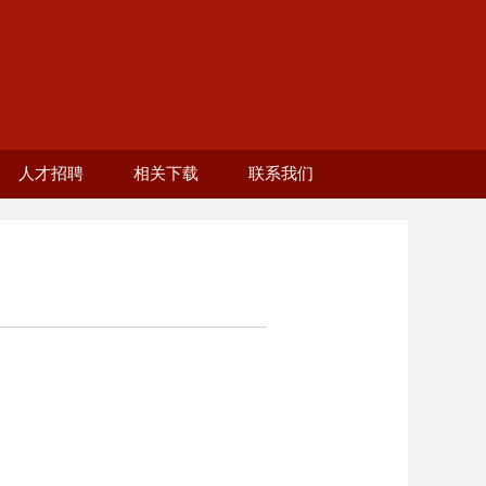
人才招聘
相关下载
联系我们
工）
生）
者
部
2025年教师岗招聘
分会章程
校友活动
校友服务
学校招聘网站