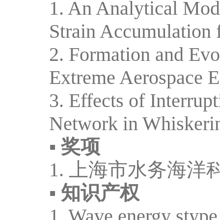
1.
An Analytical Mod
Strain Accumulation
2.
Formation and Evo
Extreme Aerospace E
3.
Effects of Interru
Network in Whiskeri
▪
奖项
1.
上海市水务海洋
▪
知识产权
1.
Wave energy stype 