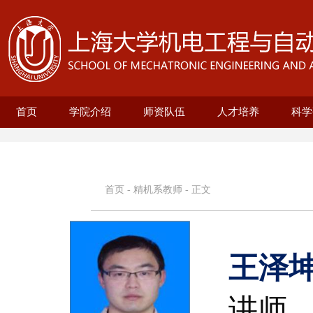
首页
学院介绍
师资队伍
人才培养
科学
学院概况
现任领导
历史沿革
机构设置
新型显示技术及应用集成教育部重点实
在站博士后名录
兼职教授名录
正高名录
副高名录
教师名录
机械自动化工程系
无人艇工程研究院
精密机械工程系
电气工程系
本科生培养
研究生培养
自动化系
机械
25级
招生
教育
科研
科研
基地
电
智
首页
-
精机系教师
- 正文
王泽
讲师