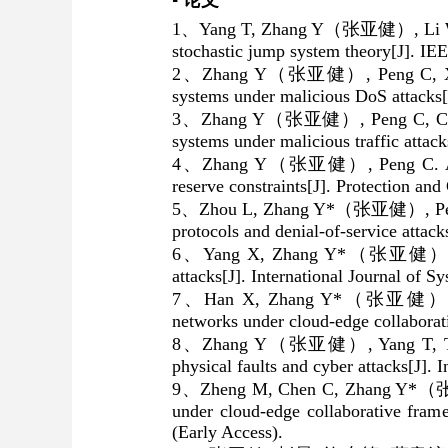
▪ 论文
1
、
Yang T, Zhang Y
（张亚健）
, Li
stochastic jump system theory[J]. IE
2
、
Zhang Y
（张亚健）
, Peng C, 
systems under malicious DoS attacks[
3
、
Zhang Y
（张亚健）
, Peng C, C
systems under malicious traffic attac
4
、
Zhang Y
（张亚健）
, Peng C. 
reserve constraints[J]. Protection a
5
、
Zhou L, Zhang Y*
（张亚健）
, P
protocols and denial-of-service attacks
6
、
Yang X, Zhang Y*
（张亚健
attacks[J]. International Journal of 
7
、
Han X, Zhang Y*
（张亚健
networks under cloud-edge collaborati
8
、
Zhang Y
（张亚健）
, Yang T, 
physical faults and cyber attacks[J]. 
9
、
Zheng M, Chen C, Zhang Y*
（
under cloud-edge collaborative fra
(Early Access).