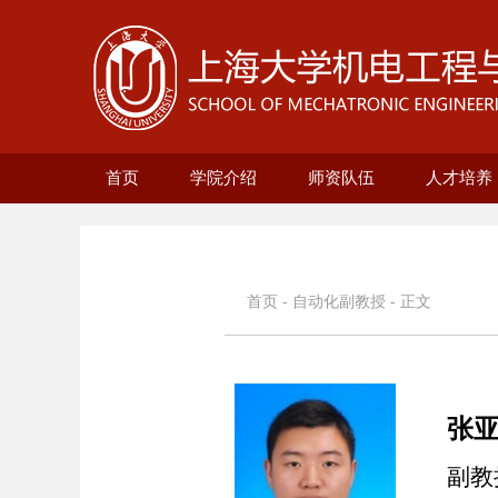
首页
学院介绍
师资队伍
人才培养
学院概况
现任领导
历史沿革
机构设置
新型显示技术及应用集成教
在站博士后名录
兼职教授名录
正高名录
副高名录
教师名录
机械自动化工
无人艇工程研
精密机械工程
电气工程系
本科生培
研究生培
自动化系
首页
-
自动化副教授
- 正文
张
副教