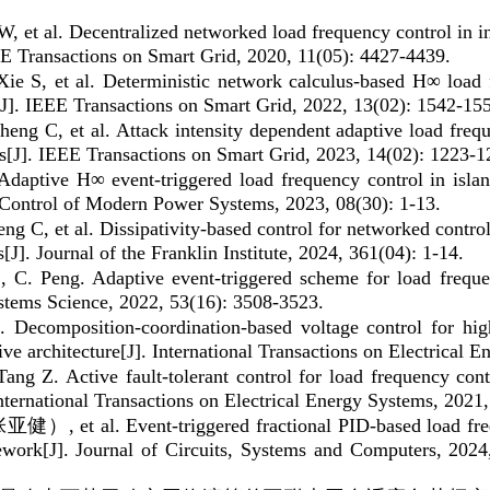
 W, et al. Decentralized networked load frequency control in
EE Transactions on Smart Grid, 2020, 11(05): 4427-4439.
Xie S, et al. Deterministic network calculus-based H∞ load 
J]. IEEE Transactions on Smart Grid, 2022, 13(02): 1542-15
heng C, et al. Attack intensity dependent adaptive load freq
ks[J]. IEEE Transactions on Smart Grid, 2023, 14(02): 1223-1
Adaptive H∞ event-triggered load frequency control in isla
nd Control of Modern Power Systems, 2023, 08(30): 1-13.
eng C, et al. Dissipativity-based control for networked contr
[J]. Journal of the Franklin Institute, 2024, 361(04): 1-14.
）
, C. Peng. Adaptive event-triggered scheme for load frequ
Systems Science, 2022, 53(16): 3508-3523.
）
. Decomposition-coordination-based voltage control for high
ve architecture[J]. International Transactions on Electrical 
Tang Z. Active fault-tolerant control for load frequency con
International Transactions on Electrical Energy Systems, 2021,
张亚健）
, et al. Event-triggered fractional PID-based load fr
mework[J]. Journal of Circuits, Systems and Computers, 20