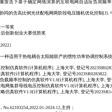
量攻击下基于确定网络演算的互联电网自适应负荷频率
协同的含高比例光伏配电网两阶段电压随机优化控制
[J].
术一等奖
士后创新创业大赛优胜奖
（
20
22
）
一种适用于热电耦合太阳能联产的惯性功率协调控制系
率控制仿真软件
[
计算机程序
].
上海大学
,
登记号
2023SR028
仿真软件
[
计算机程序
].
上海大学
,
登记号
2023SR0283822.
负载频率控制的仿真软件
V1.0[
计算机程序
],
上海大学
,
登
微电网集群母线电压控制仿真软件
V1.0[
计算机程序
],
上海
策略仿真软件
V1.0[
计算机程序
],
上海大学
,
登记号
2023SR1
目
, No.62103254,2022
.01-2024.12,
主持；