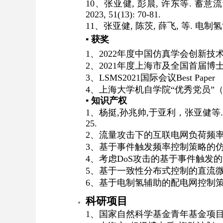
10
、张亚健
,
彭晨
,
许东等
.
蓄意流
2023, 51(13): 70-81.
11
、张亚健
,
陈茨
,
薛飞
,
等
.
电制氢
▪
获奖
1
、
2022
年度中国仿真学会创新技
2
、
2021
年度上海市及全国首届博
3
、
LSMS2021
国际会议
Best Paper
4
、上海大学机自学院
“
优秀党员
”
▪ 知识产权
1
、杨挺
,
孙兆帅
,
于亚利，张亚健等
.
25.
2
、流量攻击下的互联电网负荷频
3
、基于事件触发频率控制策略的
4
、考虑
DoS
攻击的基于事件触发的
5
、基于一致性分布式控制的直流
6
、基于电制氢辅助的配电网控制
科研项目
1
、国家自然科学基金青年基金项