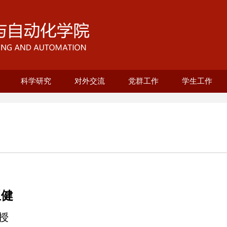
科学研究
对外交流
党群工作
学生工作
育部重点实验室
程系
究院
系
养
养
机械设计制造及其自动化
25级培养方案
招生与复试
教育与培养
科研成果
科研团队
基地建设
电气工程及其自动化
智能制造工程专业
测控技术与仪器
机械电子工程
机器人工程
工业工程
自动化
上海市智能制造及机器人重点实验室
联合培养项目
国际合作平台
上海市电站自动化技术重点实验室
概况介绍
组织架构
榜样引领
风采展示
工青妇
纪委
优秀党员（教
优秀党员（学
本科生思政
研究生思政
就业联系人
优秀党务工作
先进基层党支
学院工会
妇委工作
自强书院
校友专栏
共青团
十佳教师
亚健
授