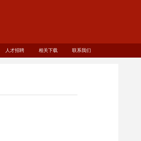
人才招聘
相关下载
联系我们
工）
生）
者
部
2025年教师岗招聘
分会章程
校友活动
校友服务
学校招聘网站