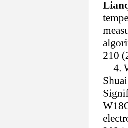
Lian
tempe
measu
algor
210 (
4.
Shuai
Signi
W18O4
elect