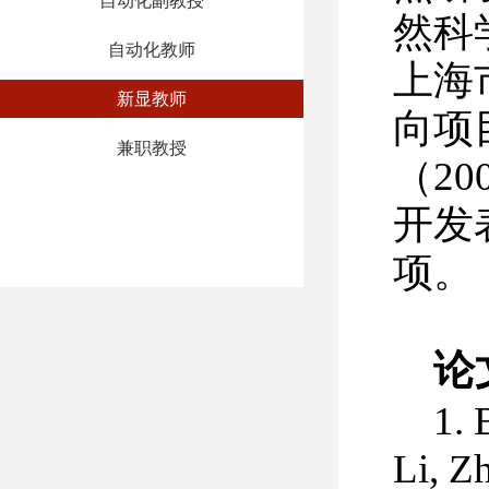
自动化副教授
然科
自动化教师
上海
新显教师
向项
兼职教授
（2
开发
项。
论
1. 
Li, Z