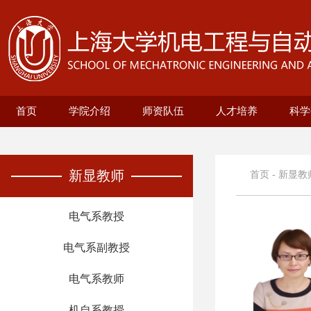
首页
学院介绍
师资队伍
人才培养
科学
学院概况
现任领导
历史沿革
机构设置
新型显示技术及应用集成教育部重点实
在站博士后名录
兼职教授名录
正高名录
副高名录
教师名录
机械自动化工程系
无人艇工程研究院
精密机械工程系
电气工程系
本科生培养
研究生培养
自动化系
机械
25级
招生
教育
科研
科研
基地
电
智
新显教师
首页
-
新显教
电气系教授
电气系副教授
电气系教师
机自系教授