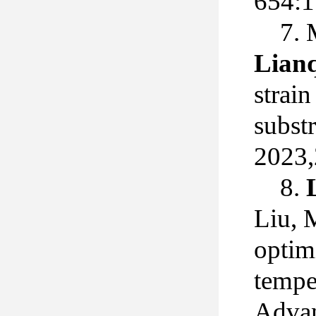
654:
7. 
Lian
strain
subst
2023
8.
Liu, 
optim
tempe
Advan