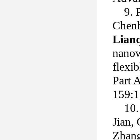
9. 
Chenh
Lian
nanow
flexib
Part 
159:
10
Jian,
Zhang