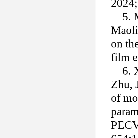
2024
5. 
Maoli
on the
film 
6. 
Zhu, 
of mo
parame
PECVD