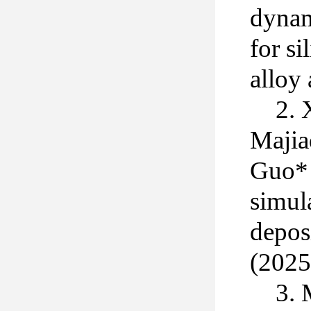
dynam
for s
alloy
2. 
Majia
Guo*
simula
depos
(2025
3. 